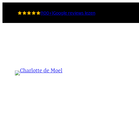
Ga
(100+)
Google reviews lezen
naar
de
inhoud