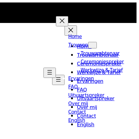
Home
Trouwen
Home
Trouwambtenaar
Trouwambtenaar
Ceremoniespreker
Ceremoniespreker
Werkwijze & Tarief
Werkwijze & Tarief
Ervaringen
Ervaringen
FAQ
FAQ
Uitvaartspreker
Uitvaartspreker
Over mij
Over mij
Contact
Contact
English
English